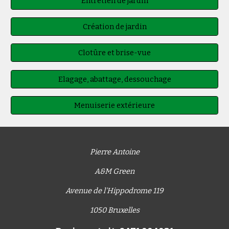
Entretien de jardin
Création de jardin
Clotûre et brise-vue
Elagage, abattage, dessouchage
Menuiserie extérieure
Pierre Antoine
A&M Green
Avenue de l'Hippodrome 119
1050 Bruxelles